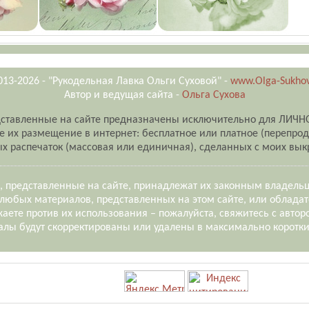
013-2026 - "Рукодельная Лавка Ольги Суховой" -
www.Olga-Sukhov
Автор и ведущая сайта -
Ольга Сухова
ставленные на сайте предназначены исключительно для ЛИЧН
их размещение в интернет: бесплатное или платное (перепро
х распечаток (массовая или единичная), сделанных с моих выкр
, представленные на сайте, принадлежат их законным владель
любых материалов, представленных на этом сайте, или обладат
аете против их использования – пожалуйста, свяжитесь с автор
лы будут скорректированы или удалены в максимально коротки