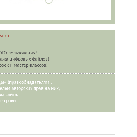
a.ru
ОГО пользования!
дажа цифровых файлов),
оек и мастер-классов!
цам (правообладателям).
елем авторских прав на них,
ом сайта.
е сроки.