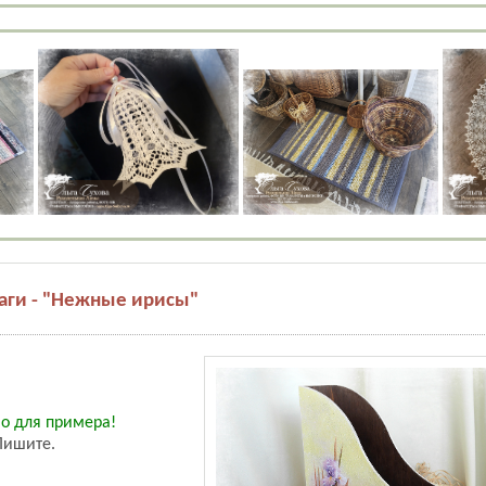
аги - "Нежные ирисы"
но для примера!
Пишите.