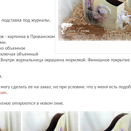
 подставка под журналы,
ов - картинка в Прованском
ми.
ено объемное
 включая объемный
а. Внутри журнальница окрашена морилкой. Финишное покрытие 
А.
 могу сделать ее на заказ, но при условии, что у меня есть подо
com
.
жение откроется в новом окне.