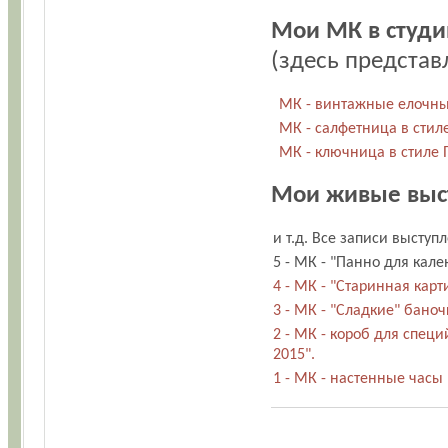
Мои МК в студи
(здесь предста
МК - винтажные елочные
МК - салфетница в стил
МК - ключница в стиле 
Мои живые выс
и т.д. Все записи высту
5 - МК - "Панно для кал
4 - МК - "Старинная карт
3 - МК - "Сладкие" баноч
2 - МК - короб для специ
2015".
1 - МК - настенные часы