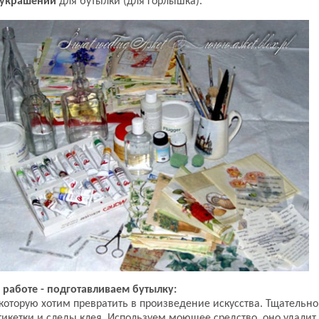
 украшений
для бутылки (для горлышка).
 работе - подготавливаем бутылку:
которую хотим превратить в произведение искусства. Тщательн
этикетки и следы клея. Используем моющее средство, оно удалит