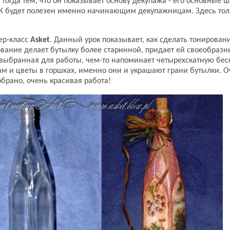
тогда тем, что он показывает основу декупажа - его основные ш
МК будет полезен именно начинающим декупажницам. Здесь тол
ер-класс
Asket
. Данный урок показывает, как сделать тонирован
ование делает бутылку более старинной, придает ей своеобраз
 выбранная для работы, чем-то напоминает четырехскатную бесе
там и цветы в горшках, именно они и украшают грани бутылки. 
брано, очень красивая работа!