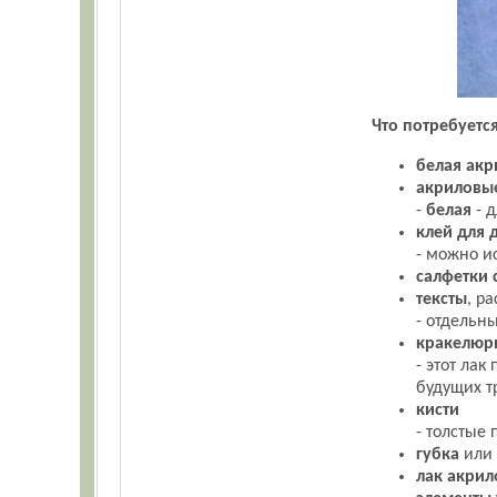
Что потребуетс
белая акр
акриловы
-
белая
- 
клей для 
- можно и
салфетки 
тексты
, р
- отдельн
кракелюр
- этот ла
будущих т
кисти
- толстые 
губка
или 
лак акри