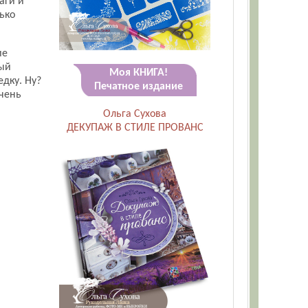
аги и
ько
ие
ный
Моя КНИГА!
дку. Ну?
Печатное издание
Очень
Ольга Сухова
ДЕКУПАЖ В СТИЛЕ ПРОВАНС