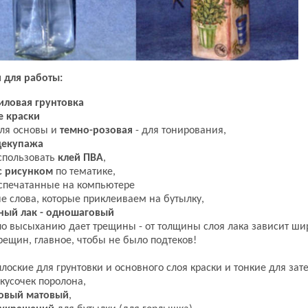
я для работы:
иловая грунтовка
е краски
для основы и
темно-розовая
- для тонирования,
декупажа
спользовать
клей ПВА
,
с рисунком
по тематике,
аспечатанные на компьютере
ые слова, которые приклеиваем на бутылку,
ный лак - одношаговый
к по высыханию дает трещины - от толщины слоя лака зависит ш
рещин, главное, чтобы не было подтеков!
плоские для грунтовки и основного слоя краски и тонкие для зат
кусочек поролона,
ловый матовый
,