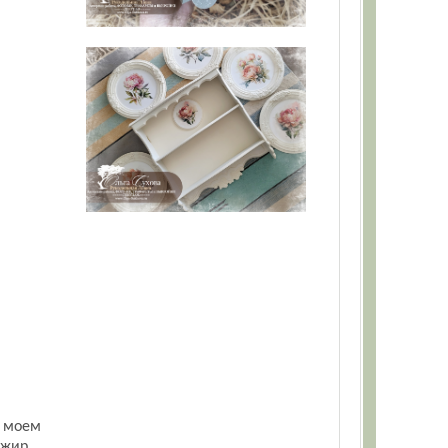
о моем
 жир.