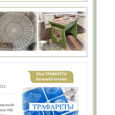
Мои ТРАФАРЕТЫ
Большой каталог
013
 опытной
 этот МК