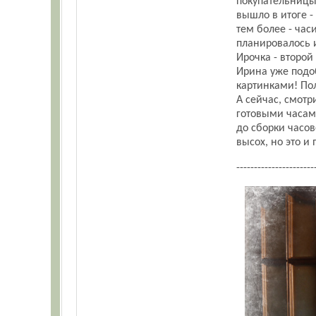
покупательницы 
вышло в итоге -
тем более - час
планировалось 
Ирочка - второй
Ирина уже подо
картинками! По
А сейчас, смотр
готовыми часами
до сборки часов
высох, но это и 
----------------------