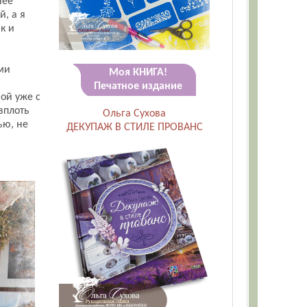
нее
й, а я
к и
ми
Моя КНИГА!
Печатное издание
ной уже с
вплоть
Ольга Сухова
ью, не
ДЕКУПАЖ В СТИЛЕ ПРОВАНС