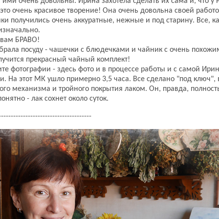
ими очень довольны. Ирина захотела сделать их сама и, что у 
 это очень красивое творение! Она очень довольна своей работо
ики получились очень аккуратные, нежные и под старину. Все, ка
изначально.
 вам БРАВО!
брала посуду - чашечки с блюдечками и чайник с очень похожи
лучится прекрасный чайный комплект!
ите фотографии - здесь фото и в процессе работы и с самой Ири
. На этот МК ушло примерно 3,5 часа. Все сделано "под ключ", 
ого механизма и тройного покрытия лаком. Он, правда, полност
понятно - лак сохнет около суток.
--------------------------------------