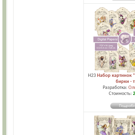
H23
Набор картинок 
бирки - т
Разработка:
Ол
Стоимость:
2