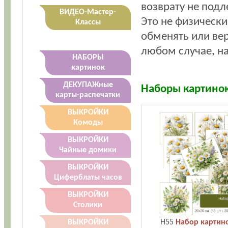
возврату не подл
ВИДЕО-Мастер-
Это не физически
Классы
обменять или вер
любом случае, на
НАБОРЫ
картинок
ДЕКУПАЖные
Наборы картинок
карты-распечатки
ВЫКРОЙКИ
Комоды
ВЫКРОЙКИ
Чайные домики
ВЫКРОЙКИ
Циферблаты часов
ВЫКРОЙКИ
Столики
H55
Набор картин
ВЫКРОЙКИ