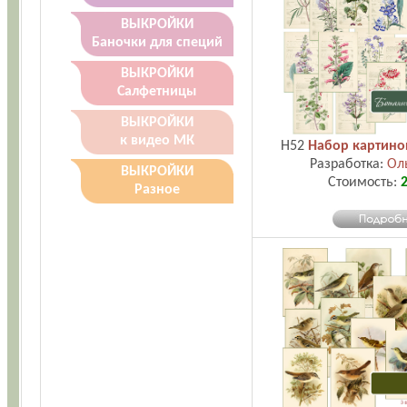
ВЫКРОЙКИ
Баночки для специй
ВЫКРОЙКИ
Салфетницы
ВЫКРОЙКИ
к видео МК
H52
Набор картино
Разработка:
Ол
ВЫКРОЙКИ
Стоимость:
2
Разное