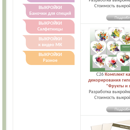
Разработка выкройк
Стоимость выкро
ВЫКРОЙКИ
Баночки для специй
ВЫКРОЙКИ
Салфетницы
ВЫКРОЙКИ
к видео МК
ВЫКРОЙКИ
Разное
С26
Комплект ка
декорирования гип
"Фрукты и 
Разработка выкройк
Стоимость выкро